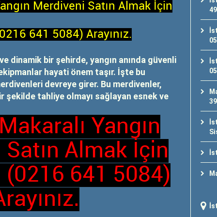
İs
Yangın Merdiveni Satın Almak İçin
49
İs
(0216 641 5084) Arayınız.
05
ve dinamik bir şehirde, yangın anında güvenli
İs
ve ekipmanlar hayati önem taşır. İşte bu
05
rdivenleri devreye girer. Bu merdivenler,
Ma
bir şekilde tahliye olmayı sağlayan esnek ve
39
 Makaralı Yangın
İs
Si
 Satın Almak İçin
İs
 (0216 641 5084)
Ma
Arayınız.
İs