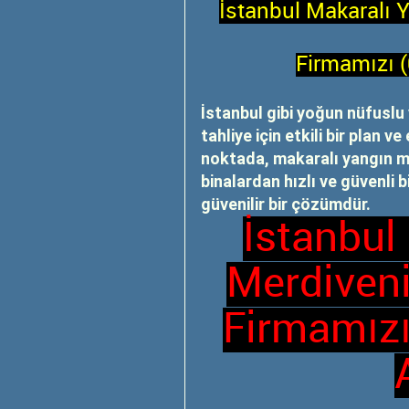
İstanbul Makaralı 
Firmamızı 
İstanbul gibi yoğun nüfuslu 
tahliye için etkili bir plan 
noktada, makaralı yangın me
binalardan hızlı ve güvenli 
güvenilir bir çözümdür.
İstanbul
Merdiveni
Firmamızı