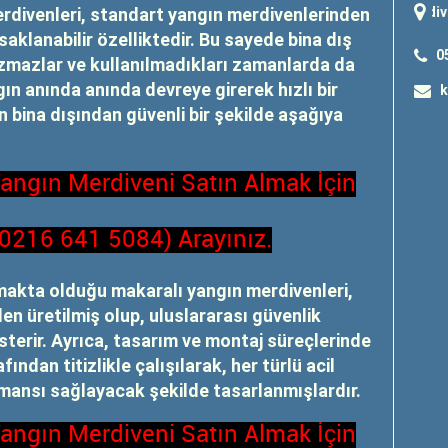
rdivenleri, standart yangın merdivenlerinden
"
yangın merdiveni
"; "
yang
 saklanabilir özelliktedir. Bu sayede bina dış
0
ozmazlar ve kullanılmadıkları zamanlarda da
n anında anında devreye girerek hızlı bir
k
ın bina dışından güvenli bir şekilde aşağıya
Yangın Merdiveni Satın Almak İçin
(0216 641 5084) Arayınız.
makta olduğu makaralı yangın merdivenleri,
en üretilmiş olup, uluslararası güvenlik
terir. Ayrıca, tasarım ve montaj süreçlerinde
ndan titizlikle çalışılarak, her türlü acil
nsı sağlayacak şekilde tasarlanmışlardır.
Yangın Merdiveni Satın Almak İçin