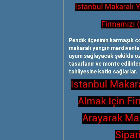
İstanbul Makaralı 
Firmamızı 
Pendik ilçesinin karmaşık c
makaralı yangın merdivenleri
uyum sağlayacak şekilde özel
tasarlanır ve monte edilirle
tahliyesine katkı sağlarlar.
İstanbul Makara
Almak İçin Fi
Arayarak Mak
Sipari