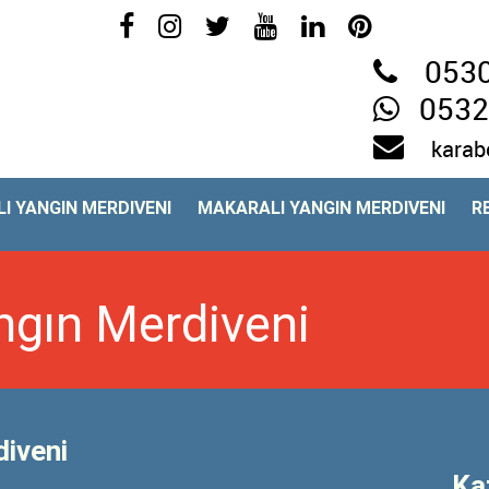
0530
0532
karab
I YANGIN MERDIVENI
MAKARALI YANGIN MERDIVENI
R
ngın Merdiveni
diveni
Ka