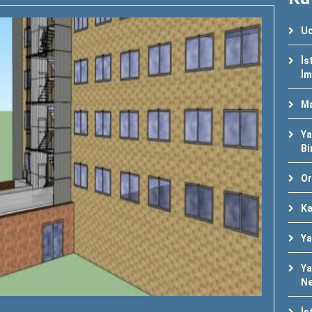
Uc
İs
İm
Ma
Ya
Bi
Or
Ka
Ya
Ya
Ne