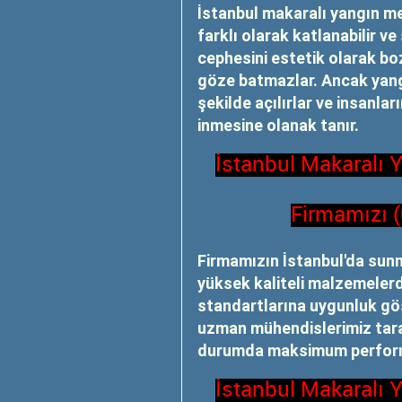
İstanbul makaralı yangın me
farklı olarak katlanabilir ve
cephesini estetik olarak b
göze batmazlar. Ancak yangı
şekilde açılırlar ve insanlar
inmesine olanak tanır.
İstanbul Makaralı 
Firmamızı 
Firmamızın İstanbul'da sun
yüksek kaliteli malzemelerd
standartlarına uygunluk gös
uzman mühendislerimiz tarafı
durumda maksimum performa
İstanbul Makaralı 