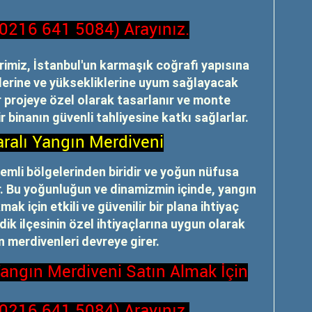
(0216 641 5084) Arayınız.
imiz, İstanbul'un karmaşık coğrafi yapısına
plerine ve yüksekliklerine uyum sağlayacak
Her projeye özel olarak tasarlanır ve monte
ir binanın güvenli tahliyesine katkı sağlarlar.
ralı Yangın Merdiveni
nemli bölgelerinden biridir ve yoğun nüfusa
ir. Bu yoğunluğun ve dinamizmin içinde, yangın
mak için etkili ve güvenilir bir plana ihtiyaç
dik ilçesinin özel ihtiyaçlarına uygun olarak
 merdivenleri devreye girer.
Yangın Merdiveni Satın Almak İçin
(0216 641 5084) Arayınız.