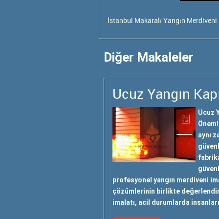
İstanbul Makaralı Yangın Merdiveni 
Diğer Makaleler
Ucuz Yangın Kapı
Ucuz Y
Önemli
aynı z
güvenl
fabrik
güvenl
profesyonel yangın merdiveni imal
çözümlerinin birlikte değerlendi
imalatı, acil durumlarda insanlar