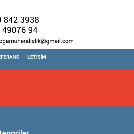
 842 3938
 49076 94
ogamuhendislik@gmail.com
EFERANS
İLETİŞİM
tegoriler