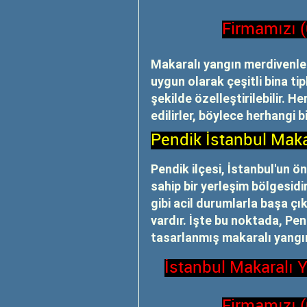
Firmamızı 
Makaralı yangın merdivenler
uygun olarak çeşitli bina ti
şekilde özelleştirilebilir. 
edilirler, böylece herhangi b
Pendik İstanbul Maka
Pendik ilçesi, İstanbul'un ö
sahip bir yerleşim bölgesid
gibi acil durumlarla başa çık
vardır. İşte bu noktada, Pen
tasarlanmış makaralı yangın
İstanbul Makaralı 
Firmamızı 