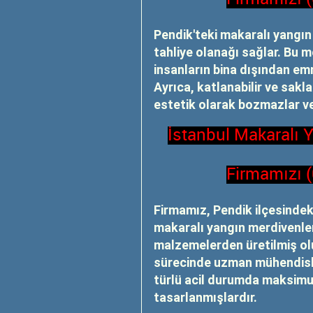
Pendik'teki makaralı yangın 
tahliye olanağı sağlar. Bu m
insanların bina dışından emn
Ayrıca, katlanabilir ve sakla
estetik olarak bozmazlar ve
İstanbul Makaralı 
Firmamızı 
Firmamız, Pendik ilçesindek
makaralı yangın merdivenler
malzemelerden üretilmiş olup
sürecinde uzman mühendisler
türlü acil durumda maksim
tasarlanmışlardır.