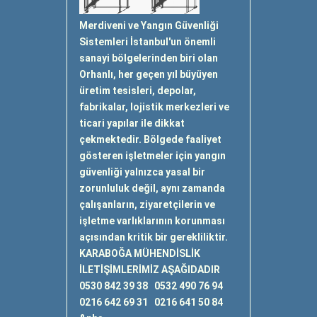
Merdiveni ve Yangın Güvenliği
Sistemleri İstanbul'un önemli
sanayi bölgelerinden biri olan
Orhanlı, her geçen yıl büyüyen
üretim tesisleri, depolar,
fabrikalar, lojistik merkezleri ve
ticari yapılar ile dikkat
çekmektedir. Bölgede faaliyet
gösteren işletmeler için yangın
güvenliği yalnızca yasal bir
zorunluluk değil, aynı zamanda
çalışanların, ziyaretçilerin ve
işletme varlıklarının korunması
açısından kritik bir gerekliliktir.
KARABOĞA MÜHENDİSLİK
İLETİŞİMLERİMİZ AŞAĞIDADIR
0530 842 39 38 0532 490 76 94
0216 642 69 31 0216 641 50 84