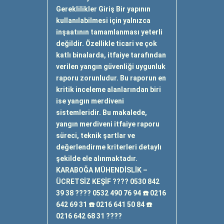
Gereklilikler Giriş Bir yapının
kullanılabilmesi için yalnızca
inşaatının tamamlanması yeterli
değildir. Özellikle ticari ve çok
katlı binalarda, itfaiye tarafından
verilen yangın güvenliği uygunluk
raporu zorunludur. Bu raporun en
kritik inceleme alanlarından biri
ise yangın merdiveni
sistemleridir. Bu makalede,
yangın merdiveni itfaiye raporu
süreci, teknik şartlar ve
değerlendirme kriterleri detaylı
şekilde ele alınmaktadır.
KARABOĞA MÜHENDİSLİK –
ÜCRETSİZ KEŞİF ???? 0530 842
39 38 ???? 0532 490 76 94 ☎️ 0216
642 69 31 ☎️ 0216 641 50 84 ☎️
0216 642 68 31 ????