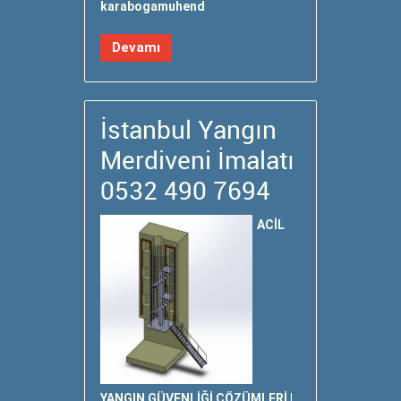
karabogamuhend
Devamı
İstanbul Yangın
Merdiveni İmalatı
0532 490 7694
ACİL
YANGIN GÜVENLİĞİ ÇÖZÜMLERİ |