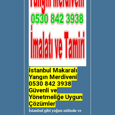
İstanbul Makaralı
Yangın Merdiveni
0530 842 3938
Güvenli ve
Yönetmeliğe Uygun
Çözümler
İstanbul gibi yoğun nüfuslu ve