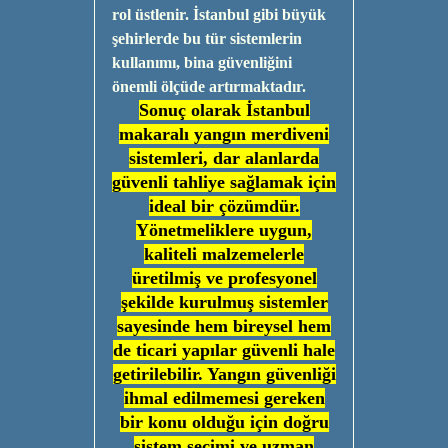
rol üstlenir. İstanbul gibi büyük
şehirlerde bu tür sistemlerin
kullanımı, bina güvenliğini
önemli ölçüde artırmaktadır.
Sonuç olarak İstanbul
makaralı yangın merdiveni
sistemleri, dar alanlarda
güvenli tahliye sağlamak için
ideal bir çözümdür.
Yönetmeliklere uygun,
kaliteli malzemelerle
üretilmiş ve profesyonel
şekilde kurulmuş sistemler
sayesinde hem bireysel hem
de ticari yapılar güvenli hale
getirilebilir. Yangın güvenliği
ihmal edilmemesi gereken
bir konu olduğu için doğru
sistem seçimi ve uzman