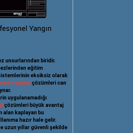
rofesyonel Yangın
 unsurlarından biridir.
kezlerinden eğitim
istemlerinin eksiksiz olarak
veni istanbul
çözümleri can
ynar.
lerin uygulanamadığı
ul
çözümleri büyük avantaj
 alan kaplayan bu
lanıma hazır hale gelir.
 uzun yıllar güvenli şekilde