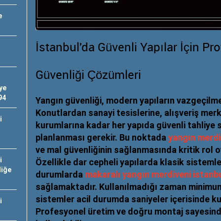
e
İstanbul'da Güvenli Yapılar İçin P
Güvenliği Çözümleri
iye
94
Yangın güvenliği, modern yapıların vazgeçilmez
Konutlardan sanayi tesislerine, alışveriş mer
i
kurumlarına kadar her yapıda güvenli tahliye s
planlanması gerekir. Bu noktada
yangın merdi
ve mal güvenliğinin sağlanmasında kritik rol o
i
Özellikle dar cepheli yapılarda klasik sistem
liğe
durumlarda
makaralı yangın merdiveni istanb
sağlamaktadır. Kullanılmadığı zaman minimum
sistemler acil durumda saniyeler içerisinde kul
i
Profesyonel üretim ve doğru montaj sayesinde