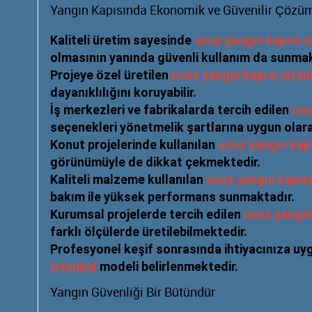
Yangın Kapısında Ekonomik ve Güvenilir Çözüm
Kaliteli üretim sayesinde
ucuz yangın kapısı i
olmasının yanında güvenli kullanım da sunmak
Projeye özel üretilen
ucuz yangın kapısı istan
dayanıklılığını koruyabilir.
İş merkezleri ve fabrikalarda tercih edilen
ucu
seçenekleri yönetmelik şartlarına uygun olara
Konut projelerinde kullanılan
ucuz yangın kapı
görünümüyle de dikkat çekmektedir.
Kaliteli malzeme kullanılan
ucuz yangın kapısı
bakım ile yüksek performans sunmaktadır.
Kurumsal projelerde tercih edilen
ucuz yangın
farklı ölçülerde üretilebilmektedir.
Profesyonel keşif sonrasında ihtiyacınıza u
istanbul
modeli belirlenmektedir.
Yangın Güvenliği Bir Bütündür