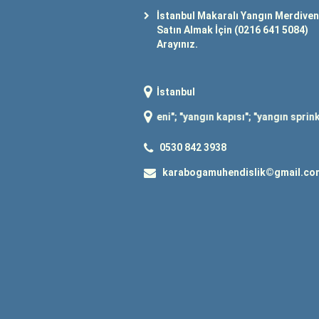
İstanbul Makaralı Yangın Merdiven
Satın Almak İçin (0216 641 5084)
Arayınız.
İstanbul
"
yangın merdiveni
"; "
yangın kapısı
"; "
yangın sprinkler siste
0530 842 3938
karabogamuhendislik©gmail.co