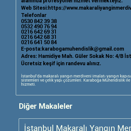
alanında profesyonel hizmet vermekteyiz.
Web Sitesi:
https://www.makaraliyanginmerdiv
Telefonlar
0530 842 39 38
0532 490 76 94
0216 642 69 31
0216 642 68 31
0216 641 50 84
E-posta:
karabogamuhendislik@gmail.com
Adres: Hamidiye Mah. Güler Sokak No: 4/B İst
Ücretsiz keşif için randevu alınız.
İstanbul'da makaralı yangın merdiveni imalatı
yangın kapısı
sistemleri ve çelik yapı çözümleri. Karaboğa Mühendislik ile
hizmeti.
Diğer Makaleler
İstanbul Makaralı Yangın Merd