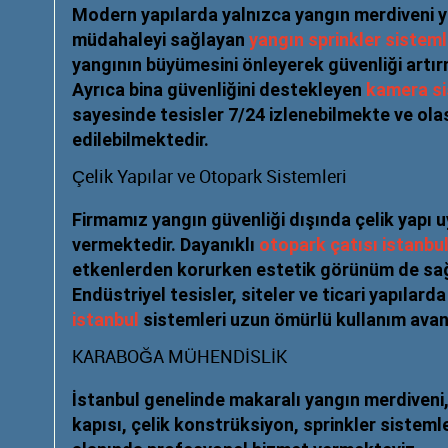
Modern yapılarda yalnızca yangın merdiveni ye
müdahaleyi sağlayan
yangın sprinkler sisteml
yangının büyümesini önleyerek güvenliği artır
Ayrıca bina güvenliğini destekleyen
kamera si
sayesinde tesisler 7/24 izlenebilmekte ve ola
edilebilmektedir.
Çelik Yapılar ve Otopark Sistemleri
Firmamız yangın güvenliği dışında çelik yapı
vermektedir. Dayanıklı
otopark çatısı istanbu
etkenlerden korurken estetik görünüm de sa
Endüstriyel tesisler, siteler ve ticari yapılar
istanbul
sistemleri uzun ömürlü kullanım avan
KARABOĞA MÜHENDİSLİK
İstanbul genelinde makaralı yangın merdiveni,
kapısı, çelik konstrüksiyon, sprinkler sisteml