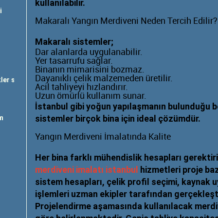
kullanılabilir.
i
Makaralı Yangın Merdiveni Neden Tercih Edilir?
Makaralı sistemler;
Dar alanlarda uygulanabilir.
Yer tasarrufu sağlar.
Binanın mimarisini bozmaz.
Dayanıklı çelik malzemeden üretilir.
mi
"; "
yangın dolabı satışı
"; "
yangın tüpü dolumu
"; "
yangın kapısı tamir 
Acil tahliyeyi hızlandırır.
Uzun ömürlü kullanım sunar.
İstanbul gibi yoğun yapılaşmanın bulunduğu 
sistemler birçok bina için ideal çözümdür.
m
Yangın Merdiveni İmalatında Kalite
Her bina farklı mühendislik hesapları gerektir
merdiveni imalatı istanbul
hizmetleri proje bazl
sistem hesapları, çelik profil seçimi, kaynak
işlemleri uzman ekipler tarafından gerçekleştir
Projelendirme aşamasında kullanılacak merdive