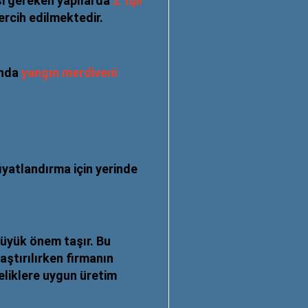
si gereken yapılarda
Z tipi
ercih edilmektedir.
ında
yangın merdiveni
fiyatlandırma için yerinde
üyük önem taşır. Bu
aştırılırken firmanın
eliklere uygun üretim