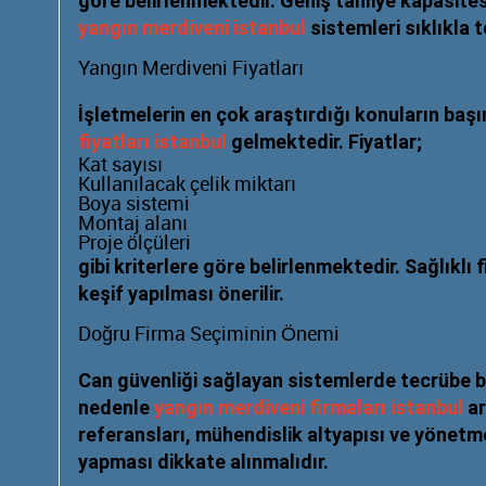
göre belirlenmektedir. Geniş tahliye kapasite
yangın merdiveni istanbul
sistemleri sıklıkla t
Yangın Merdiveni Fiyatları
İşletmelerin en çok araştırdığı konuların baş
fiyatları istanbul
gelmektedir. Fiyatlar;
Kat sayısı
Kullanılacak çelik miktarı
Boya sistemi
Montaj alanı
Proje ölçüleri
gibi kriterlere göre belirlenmektedir. Sağlıklı 
keşif yapılması önerilir.
Doğru Firma Seçiminin Önemi
Can güvenliği sağlayan sistemlerde tecrübe b
nedenle
yangın merdiveni firmaları istanbul
ar
referansları, mühendislik altyapısı ve yönetm
yapması dikkate alınmalıdır.