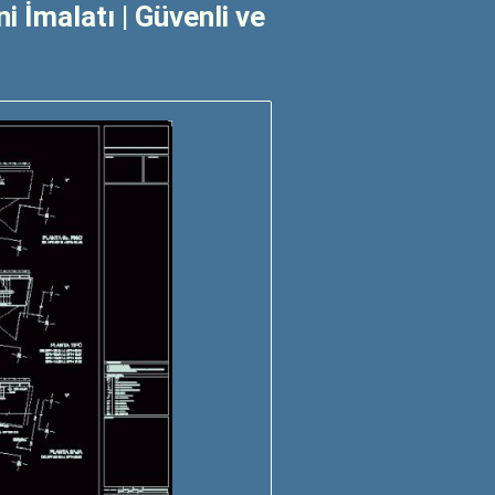
 İmalatı | Güvenli ve