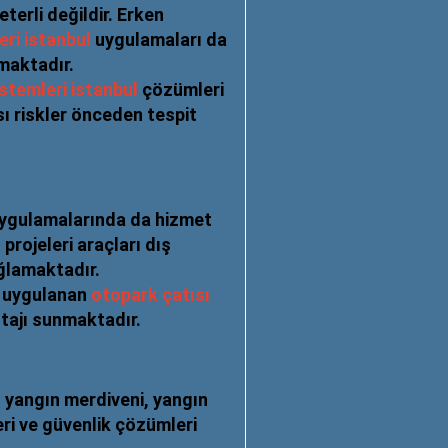
terli değildir. Erken
eri istanbul
uygulamaları da
maktadır.
stemleri istanbul
çözümleri
sı riskler önceden tespit
 uygulamalarında da hizmet
l
projeleri araçları dış
ğlamaktadır.
da uygulanan
otopark çatısı
tajı sunmaktadır.
 yangın merdiveni, yangın
eri ve güvenlik çözümleri