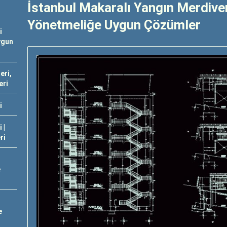
İstanbul Makaralı Yangın Merdiveni
Yönetmeliğe Uygun Çözümler
i
ygun
eri,
eri
i
 |
ri
e
e