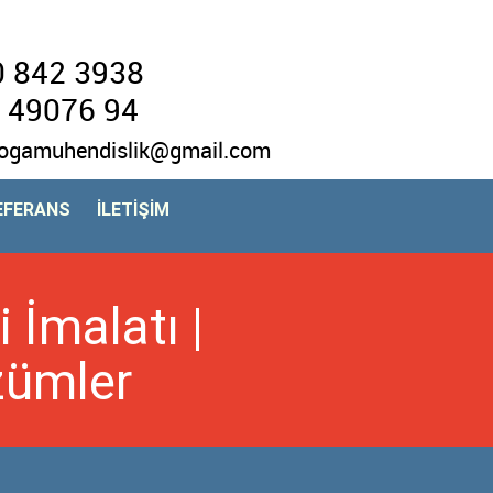
 842 3938
 49076 94
ogamuhendislik@gmail.com
EFERANS
İLETİŞİM
 İmalatı |
zümler