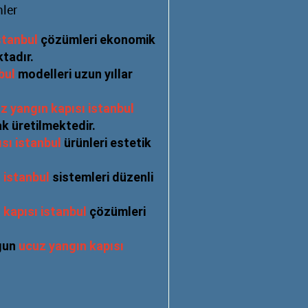
ler
stanbul
çözümleri ekonomik
tadır.
bul
modelleri uzun yıllar
z yangın kapısı istanbul
k üretilmektedir.
sı istanbul
ürünleri estetik
 istanbul
sistemleri düzenli
 kapısı istanbul
çözümleri
ygun
ucuz yangın kapısı