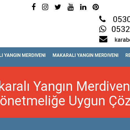
0530
0532
karab
I YANGIN MERDIVENI
MAKARALI YANGIN MERDIVENI
R
aralı Yangın Merdiveni
Yönetmeliğe Uygun Çö